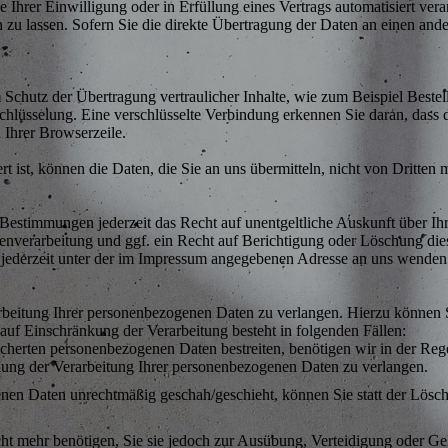
 Ihrer Einwilligung oder in Erfüllung eines Vertrags automatisiert verar
u lassen. Sofern Sie die direkte Übertragung der Daten an einen ander
 Schutz der Übertragung vertraulicher Inhalte, wie zum Beispiel Bestel
hlüsselung. Eine verschlüsselte Verbindung erkennen Sie daran, dass d
 Ihrer Browserzeile.
 ist, können die Daten, die Sie an uns übermitteln, nicht von Dritten 
Bestimmungen jederzeit das Recht auf unentgeltliche Auskunft über I
verarbeitung und ggf. ein Recht auf Berichtigung oder Löschung die
jederzeit unter der im Impressum angegebenen Adresse an uns wenden
rbeitung Ihrer personenbezogenen Daten zu verlangen. Hierzu können S
f Einschränkung der Verarbeitung besteht in folgenden Fällen:
icherten personenbezogenen Daten bestreiten, benötigen wir in der Rege
kung der Verarbeitung Ihrer personenbezogenen Daten zu verlangen.
nen Daten unrechtmäßig geschah/geschieht, können Sie statt der Lösc
ht mehr benötigen, Sie sie jedoch zur Ausübung, Verteidigung oder 