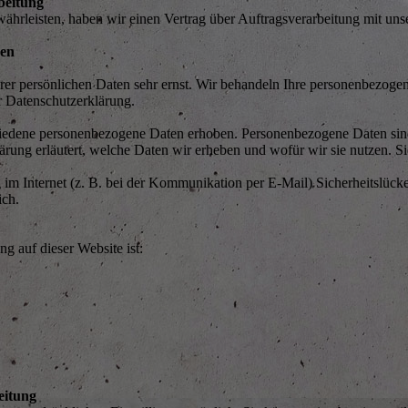
beitung
hrleisten, haben wir einen Vertrag über Auftragsverarbeitung mit uns
nen
rer persönlichen Daten sehr ernst. Wir behandeln Ihre personenbezoge
r Datenschutzerklärung.
edene personenbezogene Daten erhoben. Personenbezogene Daten sind D
rung erläutert, welche Daten wir erheben und wofür wir sie nutzen. S
 im Internet (z. B. bei der Kommunikation per E-Mail) Sicherheitslück
ich.
ng auf dieser Website ist:
eitung