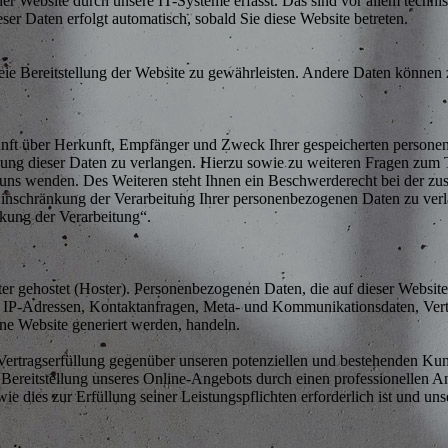
 Website durch unsere IT-Systeme erfasst. Das sind vor allem technisc
eser Daten erfolgt automatisch, sobald Sie diese Website betreten.
reie Bereitstellung der Website zu gewährleisten. Andere Daten können
kunft über Herkunft, Empfänger und Zweck Ihrer gespeicherten persone
ung dieser Daten zu verlangen. Hierzu sowie zu weiteren Fragen zum 
uns wenden. Des Weiteren steht Ihnen ein Beschwerderecht bei der z
inschränkung der Verarbeitung Ihrer personenbezogenen Daten zu verl
kung der Verarbeitung“.
ter gehostet (Hoster). Personenbezogenen Daten, die auf dieser Websit
 um IP-Adressen, Kontaktanfragen, Meta- und Kommunikationsdaten, Ve
ine Website generiert werden, handeln.
Vertragserfüllung gegenüber unseren potenziellen und bestehenden Ku
en Bereitstellung unseres Online-Angebots durch einen professionellen A
wie dies zur Erfüllung seiner Leistungspflichten erforderlich ist und 