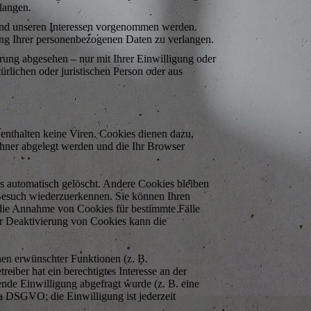
langen.
nd unseren Interessen vorgenommen werden.
tung Ihrer personenbezogenen Daten zu verlangen.
rung abgesehen – nur mit Ihrer Einwilligung oder
lichen oder juristischen Person oder aus
enthalten keine Viren. Cookies dienen dazu,
echner abgelegt werden und die Ihr Browser
s automatisch gelöscht. Andere Cookies bleiben
 Besuch wiederzuerkennen. Sie können Ihren
, die Annahme von Cookies für bestimmte Fälle
er Deaktivierung von Cookies kann die
nen erwünschter Funktionen (z. B.
eiber hat ein berechtigtes Interesse an der
ende Einwilligung abgefragt wurde (z. B. eine
 a DSGVO; die Einwilligung ist jederzeit