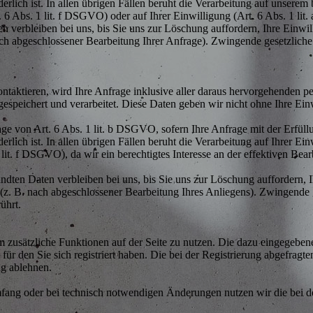
ich ist. In allen übrigen Fällen beruht die Verarbeitung auf unserem b
. 6 Abs. 1 lit. f DSGVO) oder auf Ihrer Einwilligung (Art. 6 Abs. 1 li
 verbleiben bei uns, bis Sie uns zur Löschung auffordern, Ihre Einwil
nach abgeschlossener Bearbeitung Ihrer Anfrage). Zwingende gesetzlic
ontaktieren, wird Ihre Anfrage inklusive aller daraus hervorgehende
espeichert und verarbeitet. Diese Daten geben wir nicht ohne Ihre Einw
age von Art. 6 Abs. 1 lit. b DSGVO, sofern Ihre Anfrage mit der Erfül
lich ist. In allen übrigen Fällen beruht die Verarbeitung auf Ihrer Ei
1 lit. f DSGVO), da wir ein berechtigtes Interesse an der effektiven Be
ndten Daten verbleiben bei uns, bis Sie uns zur Löschung auffordern, 
t (z. B. nach abgeschlossener Bearbeitung Ihres Anliegens). Zwingend
ührt.
, um zusätzliche Funktionen auf der Seite zu nutzen. Die dazu eingege
für den Sie sich registriert haben. Die bei der Registrierung abgefrag
ng ablehnen.
ang oder bei technisch notwendigen Änderungen nutzen wir die bei d