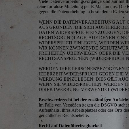
Viele Datenverarbeitungsvorgänge sind nur mit Ihr
eine formlose Mitteilung per E-Mail an uns. Die 
gegen die Datenerhebung in besonderen Fällen
WENN DIE DATENVERARBEITUNG AUF GRU
AUS GRÜNDEN, DIE SICH AUS IHRER 
DATEN WIDERSPRUCH EINZULEGEN; DIES
RECHTSGRUNDLAGE, AUF DENEN EINE 
WIDERSPRUCH EINLEGEN, WERDEN WIR
WIR KÖNNEN ZWINGENDE SCHUTZWÜRDI
FREIHEITEN ÜBERWIEGEN ODER DIE 
RECHTSANSPRÜCHEN (WIDERSPRUCH NAC
WERDEN IHRE PERSONENBEZOGENEN DA
JEDERZEIT WIDERSPRUCH GEGEN DIE
WERBUNG EINZULEGEN; DIES GILT AUC
WENN SIE WIDERSPRECHEN, WERDEN 
DIREKTWERBUNG VERWENDET (WIDERSPR
Beschwerderecht bei der zuständigen Aufsich
Im Falle von Verstößen gegen die DSGVO steht de
Aufenthalts, ihres Arbeitsplatzes oder des Orts 
gerichtlicher Rechtsbehelfe.
Recht auf Datenübertragbarkeit