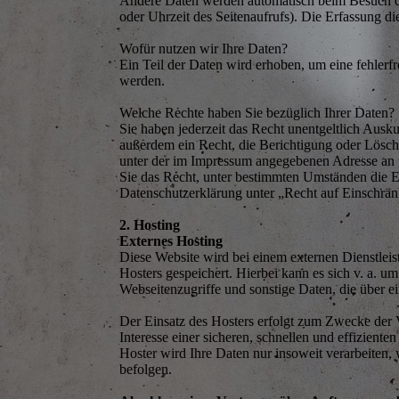
Andere Daten werden automatisch beim Besuch der
oder Uhrzeit des Seitenaufrufs). Die Erfassung di
Wofür nutzen wir Ihre Daten?
Ein Teil der Daten wird erhoben, um eine fehlerf
werden.
Welche Rechte haben Sie bezüglich Ihrer Daten?
Sie haben jederzeit das Recht unentgeltlich Aus
außerdem ein Recht, die Berichtigung oder Lösch
unter der im Impressum angegebenen Adresse an 
Sie das Recht, unter bestimmten Umständen die E
Datenschutzerklärung unter „Recht auf Einschrän
2. Hosting
Externes Hosting
Diese Website wird bei einem externen Dienstleis
Hosters gespeichert. Hierbei kann es sich v. a.
Webseitenzugriffe und sonstige Daten, die über e
Der Einsatz des Hosters erfolgt zum Zwecke der 
Interesse einer sicheren, schnellen und effizient
Hoster wird Ihre Daten nur insoweit verarbeiten, 
befolgen.