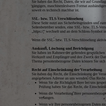
Sie haben das Recht, Daten, die wir auf Grundlage
gängigen, maschinenlesbaren Format aushändigen z
soweit es technisch machbar ist.
SSL- bzw. TLS-Verschlüsselung
Diese Seite nutzt aus Sicherheitsgründen und zum
Seitenbetreiber senden, eine SSL- bzw. TLS-Versc
„https://“ wechselt und an dem Schloss-Symbol in
Wenn die SSL- bzw. TLS-Verschlüsselung aktiviert
Auskunft, Löschung und Berichtigung
Sie haben im Rahmen der geltenden gesetzlichen 
Herkunft und Empfänger und den Zweck der Daten
Thema personenbezogene Daten können Sie sich 
Recht auf Einschränkung der Verarbeitung
Sie haben das Recht, die Einschränkung der Vera
angegebenen Adresse an uns wenden. Das Recht au
Wenn Sie die Richtigkeit Ihrer bei uns gespe
Prüfung haben Sie das Recht, die Einschrän
Wenn die Verarbeitung Ihrer personenbezoge
verlangen.
Wenn wir Ihre personenbezogenen Daten nic