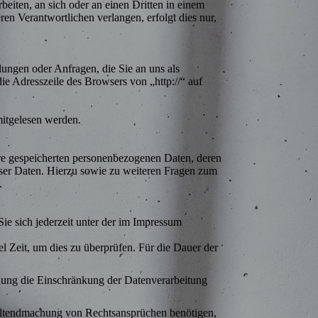
beiten, an sich oder an einen Dritten in einem
en Verantwortlichen verlangen, erfolgt dies nur,
lungen oder Anfragen, die Sie an uns als
ie Adresszeile des Browsers von „http://“ auf
mitgelesen werden.
hre gespeicherten personenbezogenen Daten, deren
ser Daten. Hierzu sowie zu weiteren Fragen zum
.
ie sich jederzeit unter der im Impressum
l Zeit, um dies zu überprüfen. Für die Dauer der
hung die Einschränkung der Datenverarbeitung
Geltendmachung von Rechtsansprüchen benötigen,