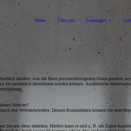
Home
Über uns
Leistungen
Gale
erblick darüber, was mit Ihren personenbezogenen Daten passiert, we
en Sie persönlich identifiziert werden können. Ausführliche Informa
utzerklärung.
 dieser Website?
t durch den Websitebetreiber. Dessen Kontaktdaten können Sie dem Im
s Sie uns diese mitteilen. Hierbei kann es sich z. B. um Daten handeln