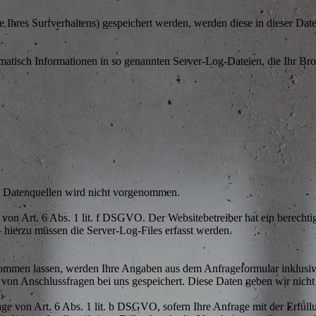
 Ihres Surfverhaltens) gespeichert werden, werden diese in dieser Dat
omatisch Informationen in so genannten Server-Log-Dateien, die Ihr Bro
 Datenquellen wird nicht vorgenommen.
von Art. 6 Abs. 1 lit. f DSGVO. Der Websitebetreiber hat ein berechtigt
 hierzu müssen die Server-Log-Files erfasst werden.
ommen lassen, werden Ihre Angaben aus dem Anfrageformular inklusiv
von Anschlussfragen bei uns gespeichert. Diese Daten geben wir nicht 
age von Art. 6 Abs. 1 lit. b DSGVO, sofern Ihre Anfrage mit der Erfül