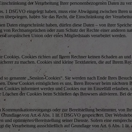
 Einschränkung der Verarbeitung Ihrer personenbezogenen Daten zu ver
Abs. 1 DSGVO eingelegt haben, muss eine Abwägung zwischen Ihren u
ssen überwiegen, haben Sie das Recht, die Einschränkung der Verarbei
en Daten eingeschränkt haben, dürfen diese Daten – von ihrer Speiche
von Rechtsansprüchen oder zum Schutz der Rechte einer anderen natür
der Europäischen Union oder eines Mitgliedstaats verarbeitet werden.
nte Cookies. Cookies richten auf Ihrem Rechner keinen Schaden an und 
 sicherer zu machen. Cookies sind kleine Textdateien, die auf Ihrem R
nd so genannte „Session-Cookies“. Sie werden nach Ende Ihres Besuch
schen. Diese Cookies ermöglichen es uns, Ihren Browser beim nächsten
von Cookies informiert werden und Cookies nur im Einzelfall erlauben
he Löschen der Cookies beim Schließen des Browsers aktivieren. Bei d
n Kommunikationsvorgangs oder zur Bereitstellung bestimmter, von Ih
 Grundlage von Art. 6 Abs. 1 lit. f DSGVO gespeichert. Der Websitebetr
n und optimierten Bereitstellung seiner Dienste. Sofern eine entsprech
t die Verarbeitung ausschließlich auf Grundlage von Art. 6 Abs. 1 lit.