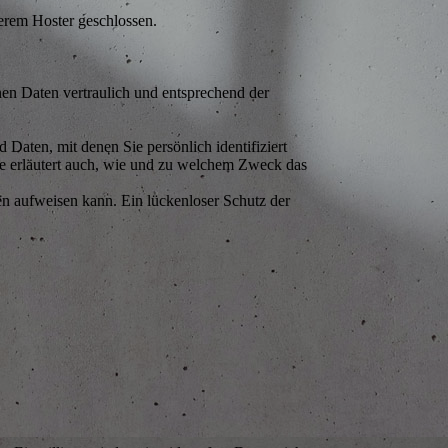
erem Hoster geschlossen.
nen Daten vertraulich und entsprechend der
aten, mit denen Sie persönlich identifiziert
ie erläutert auch, wie und zu welchem Zweck das
en aufweisen kann. Ein lückenloser Schutz der