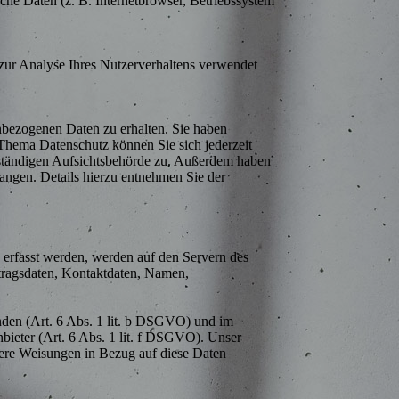
he Daten (z. B. Internetbrowser, Betriebssystem
 zur Analyse Ihres Nutzerverhaltens verwendet
nbezogenen Daten zu erhalten. Sie haben
Thema Datenschutz können Sie sich jederzeit
uständigen Aufsichtsbehörde zu. Außerdem haben
angen. Details hierzu entnehmen Sie der
e erfasst werden, werden auf den Servern des
rtragsdaten, Kontaktdaten, Namen,
nden (Art. 6 Abs. 1 lit. b DSGVO) und im
nbieter (Art. 6 Abs. 1 lit. f DSGVO). Unser
unsere Weisungen in Bezug auf diese Daten