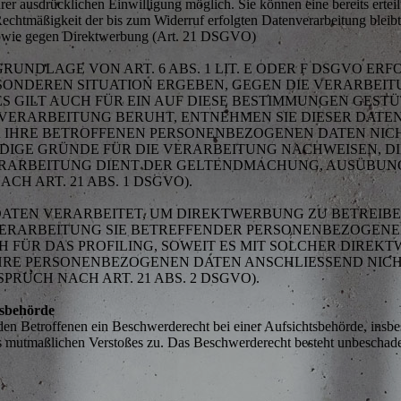
er ausdrücklichen Einwilligung möglich. Sie können eine bereits erteil
Rechtmäßigkeit der bis zum Widerruf erfolgten Datenverarbeitung blei
 sowie gegen Direktwerbung (Art. 21 DSGVO)
NDLAGE VON ART. 6 ABS. 1 LIT. E ODER F DSGVO ERFO
BESONDEREN SITUATION ERGEBEN, GEGEN DIE VERARBE
 GILT AUCH FÜR EIN AUF DIESE BESTIMMUNGEN GESTÜT
VERARBEITUNG BERUHT, ENTNEHMEN SIE DIESER DAT
 IHRE BETROFFENEN PERSONENBEZOGENEN DATEN NICHT
GE GRÜNDE FÜR DIE VERARBEITUNG NACHWEISEN, DIE
VERARBEITUNG DIENT DER GELTENDMACHUNG, AUSÜBUN
H ART. 21 ABS. 1 DSGVO).
TEN VERARBEITET, UM DIREKTWERBUNG ZU BETREIBEN,
 VERARBEITUNG SIE BETREFFENDER PERSONENBEZOGEN
H FÜR DAS PROFILING, SOWEIT ES MIT SOLCHER DIREK
IHRE PERSONENBEZOGENEN DATEN ANSCHLIESSEND NIC
UCH NACH ART. 21 ABS. 2 DSGVO).
tsbehörde
n Betroffenen ein Beschwerderecht bei einer Aufsichtsbehörde, insbe
des mutmaßlichen Verstoßes zu. Das Beschwerderecht besteht unbeschade