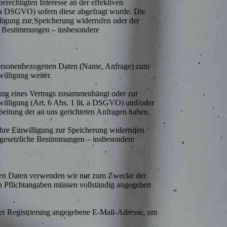
erechtigten Interesse an der effektiven
t. a DSGVO) sofern diese abgefragt wurde. Die
ligung zur Speicherung widerrufen oder der
he Bestimmungen – insbesondere
n personenbezogenen Daten (Name, Anfrage) zum
illigung weiter.
lung eines Vertrags zusammenhängt oder zur
nwilligung (Art. 6 Abs. 1 lit. a DSGVO) und/oder
arbeitung der an uns gerichteten Anfragen haben.
Ihre Einwilligung zur Speicherung widerrufen
e gesetzliche Bestimmungen – insbesondere
benen Daten verwenden wir nur zum Zwecke der
ten Pflichtangaben müssen vollständig angegeben
er Registrierung angegebene E-Mail-Adresse, um