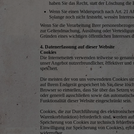
haben Sie das Recht, statt der Löschung die
Wenn Sie einen Widerspruch nach Art. 21 
Solange noch nicht feststeht, wessen Intere
Wenn Sie die Verarbeitung Ihrer personenbezogen
zur Geltendmachung, Ausübung oder Verteidigung 
Gründen eines wichtigen öffentlichen Interesses 
4. Datenerfassung auf dieser Website
Cookies
Die Internetseiten verwenden teilweise so genan
unser Angebot nutzerfreundlicher, effektiver und
speichert.
Die meisten der von uns verwendeten Cookies si
auf Ihrem Endgerät gespeichert bis Sie diese lö
Browser so einstellen, dass Sie über das Setzen 
oder generell ausschließen sowie das automatisc
Funktionalität dieser Website eingeschränkt sein.
Cookies, die zur Durchführung des elektronische
Warenkorbfunktion) erforderlich sind, werden auf
Speicherung von Cookies zur technisch fehlerfreie
Einwilligung zur Speicherung von Cookies), erfolg
widerrufbar.